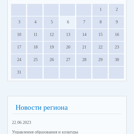
1
2
3
4
5
6
7
8
9
10
11
12
13
14
15
16
17
18
19
20
21
22
23
24
25
26
27
28
29
30
31
Новости региона
22.06.2023
14.
Управления образования и культуры
Упр