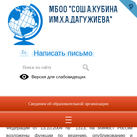
МБОО "СОШ А.КУБИНА
ИМ.Х.А.ДАГУЖИЕВА"
Написать письмо
Список экстремистских материалов
Версия для слабовидящих
19.03.2021
Статьей 13 Федерального закона от 25.07.2002 № 114-ФЗ
Сведения об образовательной организации
«О противодействии экстремистской деятельности»,
пунктом 7 Положения о Министерстве юстиции Российской
Федерации, утвержденного Указом Президента Российской
Федерации от 13.10.2004 № 1313, на Минюст России
возложены функции по ведению, опубликованию и